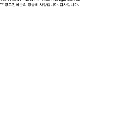
** 광고전화문의 정중히 사양합니다. 감사합니다.